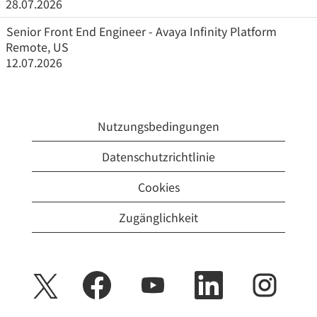
28.07.2026
Senior Front End Engineer - Avaya Infinity Platform
Remote, US
12.07.2026
Nutzungsbedingungen
Datenschutzrichtlinie
Cookies
Zugänglichkeit
W
W
W
W
W
i
i
i
i
i
r
r
r
r
r
d
d
d
d
d